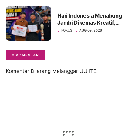
Hari Indonesia Menabung
Jambi Dikemas Kreatif,
Spontaneus Band Raih Juara
FOKUS
AUG 09, 2026
II Festival Band Pelajar dan
Mahasiswa
0 KOMENTAR
Komentar Dilarang Melanggar UU ITE