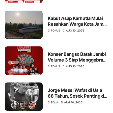
Kabut Asap Karhutla Mulai
Resahkan Warga Kota Jambi,
Pemadaman di Sungai
FOKUS
AUG 10, 2026
Gelam Terus Dikebut
Konser Bangso Batak Jambi
Volume 3 Siap Menggebrak!
Menampilkan Marsada Band,
FOKUS
AUG 10, 2026
Siantar Rap Foundation, Rap
Trio
Jorge Messi Wafat di Usia
68 Tahun, Sosok Penting di
Balik Perjalanan Karier
BOLA
AUG 10, 2026
Lionel Messi