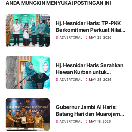
ANDA MUNGKIN MENYUKAI POSTINGAN INI
Hj. Hesnidar Haris: TP-PKK
Berkomitmen Perkuat Nilai
Religius Daerah Melalui
ADVERTORIAL
MAY 25, 2026
“Gerakan Jambi
Bersholawat”
Hj. Hesnidar Haris Serahkan
Hewan Kurban untuk
Masyarakat Batang Hari dan
ADVERTORIAL
MAY 25, 2026
Muarojambi
Gubernur Jambi Al Haris:
Batang Hari dan Muarojambi
Sepakat Serahkan
ADVERTORIAL
MAY 18, 2026
Keputusan Tapal Batas ke