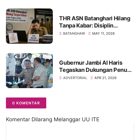
Kemendagri
THR ASN Batanghari Hilang
Tanpa Kabar: Disiplin
Pegawai Ketat, Hak Pegawai
BATANGHARI
MAY 11, 2026
Justru Tersendat
Gubernur Jambi Al Haris
Tegaskan Dukungan Penuh,
Program Pertanian di Jambi
ADVERTORIAL
APR 21, 2026
Harus Nyata, Bukan Sekadar
Wacana
0 KOMENTAR
Komentar Dilarang Melanggar UU ITE