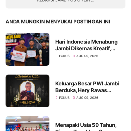
ANDA MUNGKIN MENYUKAI POSTINGAN INI
Hari Indonesia Menabung
Jambi Dikemas Kreatif,
Spontaneus Band Raih Juara
FOKUS
AUG 09, 2026
II Festival Band Pelajar dan
Mahasiswa
Keluarga Besar PWI Jambi
Berduka, Hery Rawas
Mantan Sekretaris PWI
FOKUS
AUG 09, 2026
Jambi Tutup Usia
Menapaki Usia 59 Tahun,