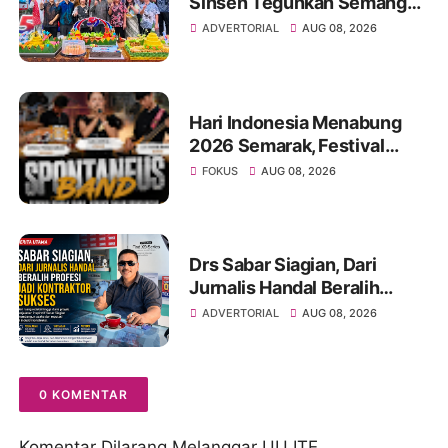
Sinsen Teguhkan Semangat
“Sustainably Growing”
ADVERTORIAL
AUG 08, 2026
Hari Indonesia Menabung
2026 Semarak, Festival
Band Pelajar dan Mahasiswa
FOKUS
AUG 08, 2026
Unjuk Kreativitas di Taman
Banjuran Budayo,
Spontaneus Band Raih Juara
2
Drs Sabar Siagian, Dari
Jurnalis Handal Beralih
Profesi Jadi Kontraktor
ADVERTORIAL
AUG 08, 2026
Sukses
0 KOMENTAR
Komentar Dilarang Melanggar UU ITE