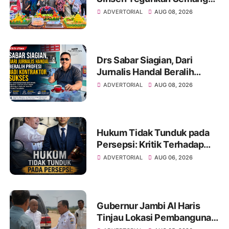
“Sustainably Growing”
ADVERTORIAL
AUG 08, 2026
Drs Sabar Siagian, Dari
Jurnalis Handal Beralih
Profesi Jadi Kontraktor
ADVERTORIAL
AUG 08, 2026
Sukses
Hukum Tidak Tunduk pada
Persepsi: Kritik Terhadap
Monopoli Kebenaran oleh
ADVERTORIAL
AUG 06, 2026
Media dan Aktivis
Gubernur Jambi Al Haris
Tinjau Lokasi Pembangunan