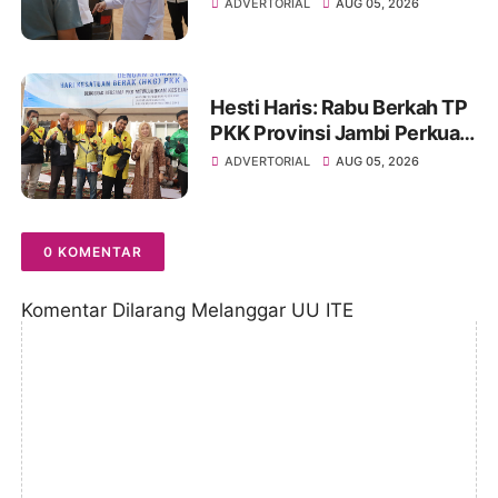
Sekolah Rakyat dan Lokasi
ADVERTORIAL
AUG 05, 2026
Pembangunan BTN Bungo
Green City
Hesti Haris: Rabu Berkah TP
PKK Provinsi Jambi Perkuat
Literasi Keuangan dan
ADVERTORIAL
AUG 05, 2026
Budaya Kelola Sampah dari
Rumah
0 KOMENTAR
Komentar Dilarang Melanggar UU ITE