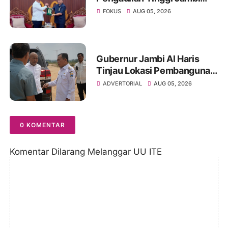
Berkomitmen Perkuat
FOKUS
AUG 05, 2026
Sinergitas Penegakan
Hukum
Gubernur Jambi Al Haris
Tinjau Lokasi Pembangunan
Sekolah Rakyat dan Lokasi
ADVERTORIAL
AUG 05, 2026
Pembangunan BTN Bungo
Green City
0 KOMENTAR
Komentar Dilarang Melanggar UU ITE