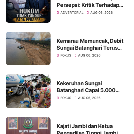
Persepsi: Kritik Terhadap
Monopoli Kebenaran oleh
ADVERTORIAL
AUG 06, 2026
Media dan Aktivis
Kemarau Memuncak, Debit
Sungai Batanghari Terus
Menyusut, Jambi Hadapi
FOKUS
AUG 06, 2026
Ancaman Krisis Air Bersih
dan Karhutla
Kekeruhan Sungai
Batanghari Capai 5.000
NTU, Distribusi Air PDAM
FOKUS
AUG 06, 2026
Tirta Mayang di Sejumlah
Wilayah Terganggu
Kajati Jambi dan Ketua
Pengadilan Tinggi Jambi