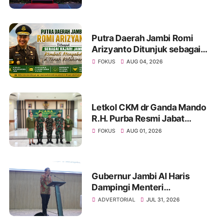
Putra Daerah Jambi Romi
Arizyanto Ditunjuk sebagai
Kajari Jambi, Kembali
FOKUS
AUG 04, 2026
Mengabdi di Tanah Kelahiran
Letkol CKM dr Ganda Mando
R.H. Purba Resmi Jabat
Dandenkesyah 02.04.02
FOKUS
AUG 01, 2026
Jambi, Awal Penugasan
Diwarnai Misi Satgas ke
Mesir
Gubernur Jambi Al Haris
Dampingi Menteri
Kebudayaan RI Beri Kuliah
ADVERTORIAL
JUL 31, 2026
Umum di UNJA