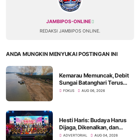
JAMBIPOS-ONLINE
REDAKSI JAMBIPOS ONLINE.
ANDA MUNGKIN MENYUKAI POSTINGAN INI
Kemarau Memuncak, Debit
Sungai Batanghari Terus
Menyusut, Jambi Hadapi
FOKUS
AUG 06, 2026
Ancaman Krisis Air Bersih
dan Karhutla
Hesti Haris: Budaya Harus
Dijaga, Dikenalkan, dan
Diwariskan
ADVERTORIAL
AUG 04, 2026