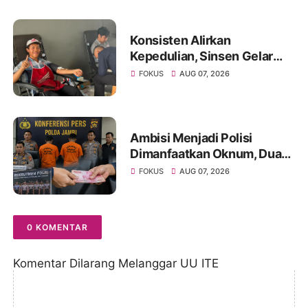
Konsisten Alirkan
Kepedulian, Sinsen Gelar
Donor Darah ke-23 dalam
FOKUS
AUG 07, 2026
Perayaan Anniversary
Sinsen
Ambisi Menjadi Polisi
Dimanfaatkan Oknum, Dua
Anggota Polda Jambi Diduga
FOKUS
AUG 07, 2026
Tipu Calon Bintara dengan
Janji Kelulusan
0 KOMENTAR
Komentar Dilarang Melanggar UU ITE