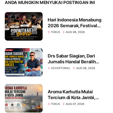
ANDA MUNGKIN MENYUKAI POSTINGAN INI
Hari Indonesia Menabung
2026 Semarak, Festival
Band Pelajar dan Mahasiswa
FOKUS
AUG 08, 2026
Unjuk Kreativitas di Taman
Banjuran Budayo
Drs Sabar Siagian, Dari
Jurnalis Handal Beralih
Profesi Jadi Kontraktor
ADVERTORIAL
AUG 08, 2026
Sukses
Aroma Karhutla Mulai
Tercium di Kota Jambi,
Warga Diminta Waspada
FOKUS
AUG 07, 2026
Hadapi Puncak Kemarau