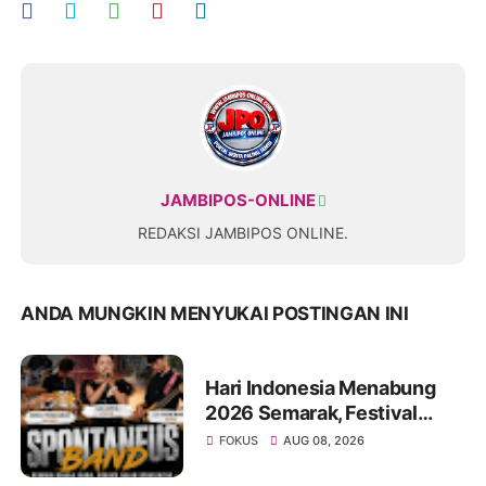
JAMBIPOS-ONLINE
REDAKSI JAMBIPOS ONLINE.
ANDA MUNGKIN MENYUKAI POSTINGAN INI
Hari Indonesia Menabung
2026 Semarak, Festival
Band Pelajar dan Mahasiswa
FOKUS
AUG 08, 2026
Unjuk Kreativitas di Taman