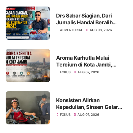
Banjuran Budayo,
Spontaneus Band Raih Juara
2
Drs Sabar Siagian, Dari
Jurnalis Handal Beralih
Profesi Jadi Kontraktor
ADVERTORIAL
AUG 08, 2026
Sukses
Aroma Karhutla Mulai
Tercium di Kota Jambi,
Warga Diminta Waspada
FOKUS
AUG 07, 2026
Hadapi Puncak Kemarau
Konsisten Alirkan
Kepedulian, Sinsen Gelar
Donor Darah ke-23 dalam
FOKUS
AUG 07, 2026
Perayaan Anniversary
Sinsen