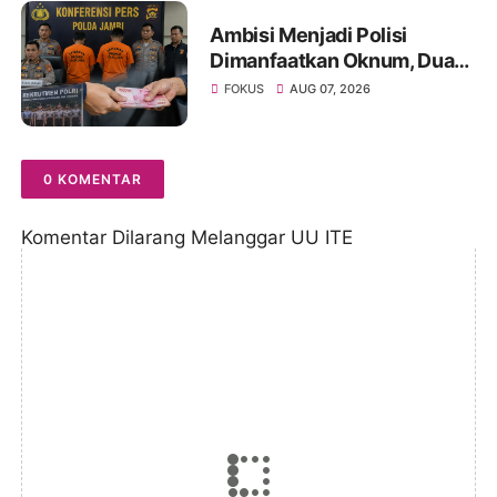
Ambisi Menjadi Polisi
Dimanfaatkan Oknum, Dua
Anggota Polda Jambi Diduga
FOKUS
AUG 07, 2026
Tipu Calon Bintara dengan
Janji Kelulusan
0 KOMENTAR
Komentar Dilarang Melanggar UU ITE