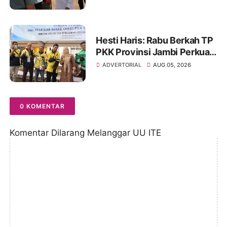
Pembangunan BTN Bungo
Green City
Hesti Haris: Rabu Berkah TP
PKK Provinsi Jambi Perkuat
Literasi Keuangan dan
ADVERTORIAL
AUG 05, 2026
Budaya Kelola Sampah dari
Rumah
0 KOMENTAR
Komentar Dilarang Melanggar UU ITE