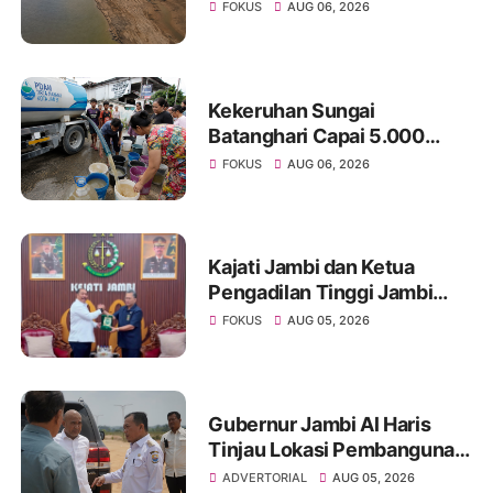
Menyusut, Jambi Hadapi
FOKUS
AUG 06, 2026
Ancaman Krisis Air Bersih
dan Karhutla
Kekeruhan Sungai
Batanghari Capai 5.000
NTU, Distribusi Air PDAM
FOKUS
AUG 06, 2026
Tirta Mayang di Sejumlah
Wilayah Terganggu
Kajati Jambi dan Ketua
Pengadilan Tinggi Jambi
Berkomitmen Perkuat
FOKUS
AUG 05, 2026
Sinergitas Penegakan
Hukum
Gubernur Jambi Al Haris
Tinjau Lokasi Pembangunan
Sekolah Rakyat dan Lokasi
ADVERTORIAL
AUG 05, 2026