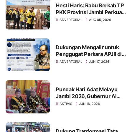
Hesti Haris: Rabu Berkah TP
PKK Provinsi Jambi Perkuat
Literasi Keuangan dan
ADVERTORIAL
AUG 05, 2026
Budaya Kelola Sampah dari
Rumah
Dukungan Mengalir untuk
Penggugat Perkara APJII di
PN Jambi, Tata Kelola
ADVERTORIAL
JUN 17, 2026
Organisasi Jadi Sorotan
Puncak Hari Adat Melayu
Jambi 2026, Gubernur Al
Haris Ajak Masyarakat
AKTIVIS
JUN 16, 2026
Perkuat Jati Diri dan
Lestarikan Adat Melayu
Jambi
Dukung Tranformasi Tata