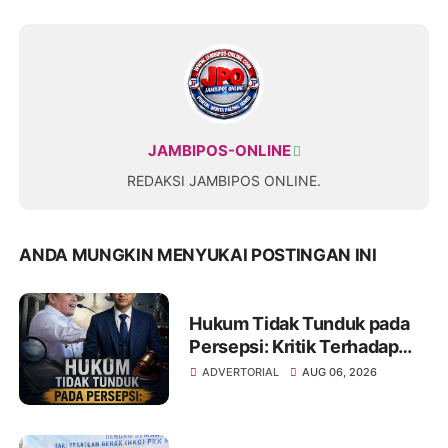
JAMBIPOS-ONLINE
REDAKSI JAMBIPOS ONLINE.
ANDA MUNGKIN MENYUKAI POSTINGAN INI
Hukum Tidak Tunduk pada
Persepsi: Kritik Terhadap
Monopoli Kebenaran oleh
ADVERTORIAL
AUG 06, 2026
Media dan Aktivis