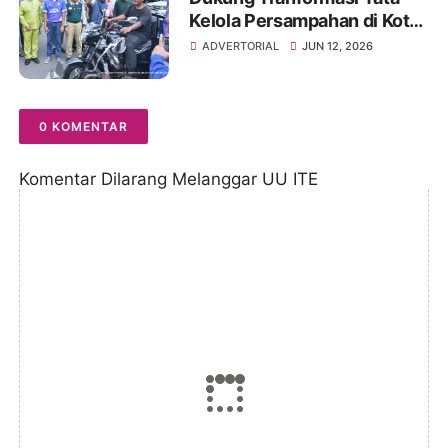
Kelola Persampahan di Kota
Jambi, Masyarakat Solok
ADVERTORIAL
JUN 12, 2026
Sipin Hadirkan OPBM Solok
Sipin viral
0 KOMENTAR
Komentar Dilarang Melanggar UU ITE