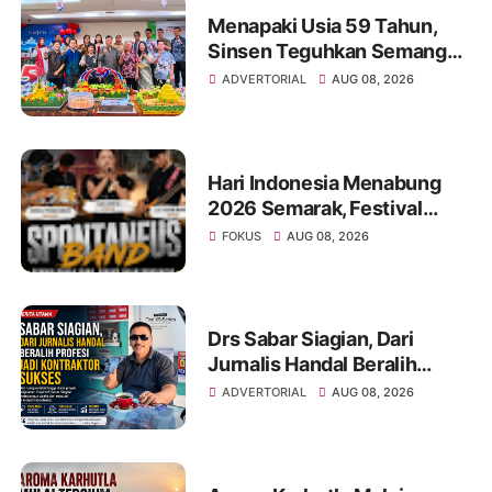
Menapaki Usia 59 Tahun,
Sinsen Teguhkan Semangat
“Sustainably Growing”
ADVERTORIAL
AUG 08, 2026
Hari Indonesia Menabung
2026 Semarak, Festival
Band Pelajar dan Mahasiswa
FOKUS
AUG 08, 2026
Unjuk Kreativitas di Taman
Banjuran Budayo,
Spontaneus Band Raih Juara
2
Drs Sabar Siagian, Dari
Jurnalis Handal Beralih
Profesi Jadi Kontraktor
ADVERTORIAL
AUG 08, 2026
Sukses