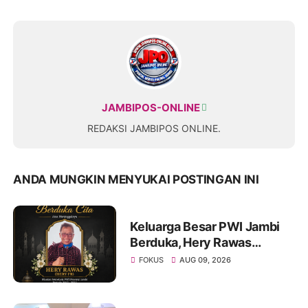
JAMBIPOS-ONLINE
REDAKSI JAMBIPOS ONLINE.
ANDA MUNGKIN MENYUKAI POSTINGAN INI
Keluarga Besar PWI Jambi
Berduka, Hery Rawas
Mantan Sekretaris PWI
FOKUS
AUG 09, 2026
Jambi Tutup Usia