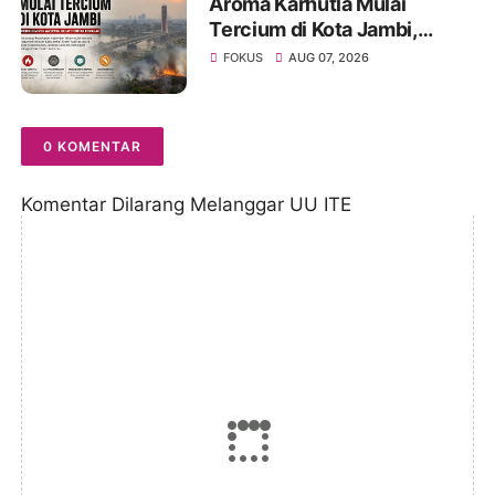
Aroma Karhutla Mulai
Tercium di Kota Jambi,
Warga Diminta Waspada
FOKUS
AUG 07, 2026
Hadapi Puncak Kemarau
0 KOMENTAR
Komentar Dilarang Melanggar UU ITE