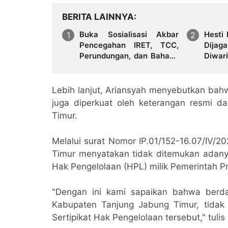
BERITA LAINNYA
Buka Sosialisasi Akbar
Hesti
Pencegahan IRET, TCC,
Dijag
Perundungan, dan Bahaya
Diwar
Narkoba di Bungo
Lebih lanjut, Ariansyah menyebutkan bahw
juga diperkuat oleh keterangan resmi d
Timur.
Melalui surat Nomor IP.01/152-16.07/IV/
Timur menyatakan tidak ditemukan adanya 
Hak Pengelolaan (HPL) milik Pemerintah Pr
"Dengan ini kami sapaikan bahwa berd
Kabupaten Tanjung Jabung Timur, tidak t
Sertipikat Hak Pengelolaan tersebut," tulis