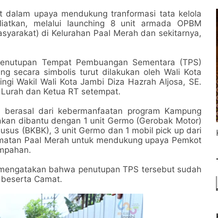
t dalam upaya mendukung tranformasi tata kelola
liatkan, melalui launching 8 unit armada OPBM
yarakat) di Kelurahan Paal Merah dan sekitarnya,
 penutupan Tempat Pembuangan Sementara (TPS)
ng secara simbolis turut dilakukan oleh Wali Kota
ingi Wakil Wali Kota Jambi Diza Hazrah Aljosa, SE.
Lurah dan Ketua RT setempat.
 berasal dari kebermanfaatan program Kampung
akan dibantu dengan 1 unit Germo (Gerobak Motor)
usus (BKBK), 3 unit Germo dan 1 mobil pick up dari
matan Paal Merah untuk mendukung upaya Pemkot
ampahan.
 mengatakan bahwa penutupan TPS tersebut sudah
h beserta Camat.