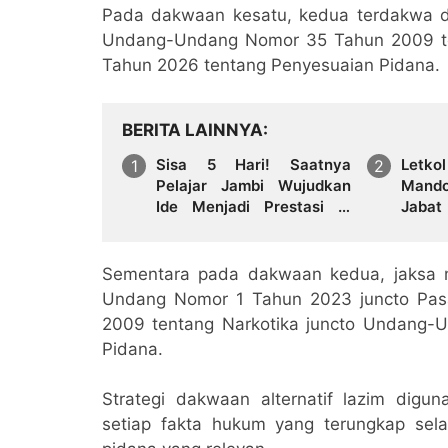
Pada dakwaan kesatu, kedua terdakwa dij
Undang-Undang Nomor 35 Tahun 2009 te
Tahun 2026 tentang Penyesuaian Pidana.
BERITA LAINNYA
Sisa 5 Hari! Saatnya
Letk
Pelajar Jambi Wujudkan
Mando
Ide Menjadi Prestasi di
Jaba
AHM Best Student 2026
02.0
Penug
Satga
Sementara pada dakwaan kedua, jaksa 
Undang Nomor 1 Tahun 2023 juncto Pas
2009 tentang Narkotika juncto Undang-
Pidana.
Strategi dakwaan alternatif lazim digu
setiap fakta hukum yang terungkap sel