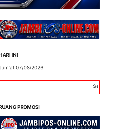
HARI INI
Jum'at 07/08/2026
Selamat Datang di Portal
RUANG PROMOSI