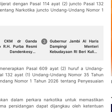
erat dengan Pasal 114 ayat (2) juncto Pasal 132
ntang Narkotika juncto Undang-Undang Nomor 1
ol CKM dr Ganda
Gubernur Jambi Al Haris
 R.H. Purba Resmi
Dampingi Menteri
t Dandenkesyah
Kebudayaan RI Beri Kuliah
4.02 Jambi, Awal
Umum di UNJA
asan Diwarnai Misi
s ke Mesir
menerapkan Pasal 609 ayat (2) huruf a Undang-
al 132 ayat (1) Undang-Undang Nomor 35 Tahun
Undang Nomor 1 Tahun 2026 tentang Penyesuaian
nakan dalam perkara narkotika untuk memastikan
ama persidangan dapat dijangkau oleh ketentuan