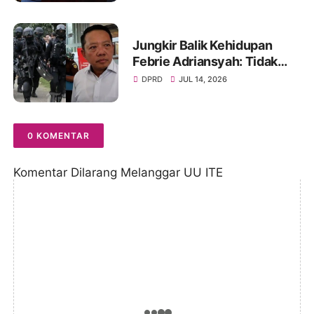
Jungkir Balik Kehidupan
Febrie Adriansyah: Tidak
Lagi Dapat Pengamanan dari
DPRD
JUL 14, 2026
TNI dan Terancam Ditahan
0 KOMENTAR
Komentar Dilarang Melanggar UU ITE