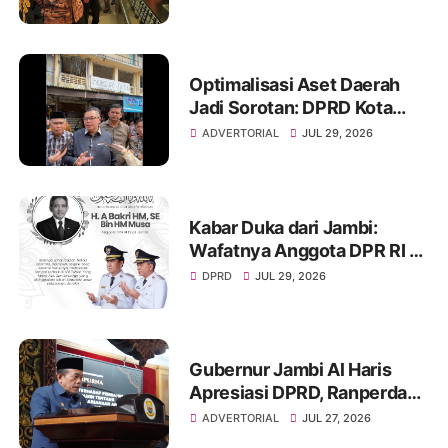
Peradaban Masa Lalu
Provinsi Jambi Secara Utuh
Optimalisasi Aset Daerah
Jadi Sorotan: DPRD Kota
Jambi Temukan Banyak
ADVERTORIAL
JUL 29, 2026
Aset Belum Produktif
Kabar Duka dari Jambi:
Wafatnya Anggota DPR RI H.
A. Bakri HM, Jejak
DPRD
JUL 29, 2026
Pengabdian dan Duka
Mendalam Daerah
Gubernur Jambi Al Haris
Apresiasi DPRD, Ranperda
Pertanggungjawaban APBD
ADVERTORIAL
JUL 27, 2026
2025 Disetujui Jadi Perda