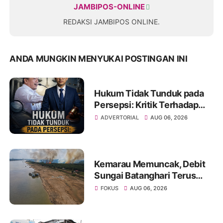
JAMBIPOS-ONLINE
REDAKSI JAMBIPOS ONLINE.
ANDA MUNGKIN MENYUKAI POSTINGAN INI
Hukum Tidak Tunduk pada
Persepsi: Kritik Terhadap
Monopoli Kebenaran oleh
ADVERTORIAL
AUG 06, 2026
Media dan Aktivis
Kemarau Memuncak, Debit
Sungai Batanghari Terus
Menyusut, Jambi Hadapi
FOKUS
AUG 06, 2026
Ancaman Krisis Air Bersih
dan Karhutla