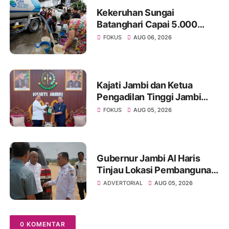
Kekeruhan Sungai
Batanghari Capai 5.000
NTU, Distribusi Air PDAM
FOKUS
AUG 06, 2026
Tirta Mayang di Sejumlah
Wilayah Terganggu
Kajati Jambi dan Ketua
Pengadilan Tinggi Jambi
Berkomitmen Perkuat
FOKUS
AUG 05, 2026
Sinergitas Penegakan
Hukum
Gubernur Jambi Al Haris
Tinjau Lokasi Pembangunan
Sekolah Rakyat dan Lokasi
ADVERTORIAL
AUG 05, 2026
Pembangunan BTN Bungo
Green City
0 KOMENTAR