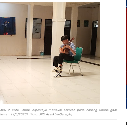
KN 2 Kota Jambi, dipercaya mewakili sekolah pada cabang lomba gitar
Jumat (29/5/2026). (Foto: JPO AsenkLeeSaragih)