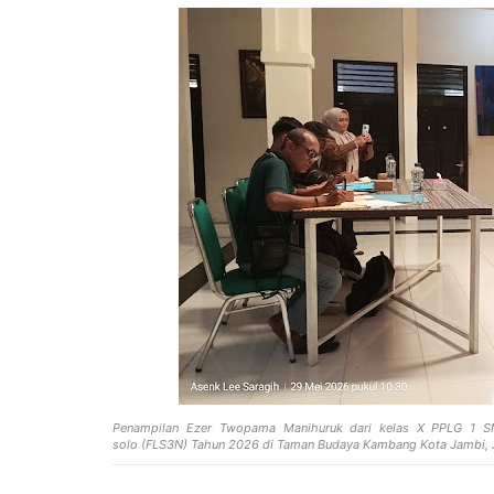
Penampilan Ezer
Twopama Manihuruk dari kelas X PPLG 1 SM
solo
(FLS3N) Tahun 2026
di Taman Budaya Kambang Kota Jambi, 