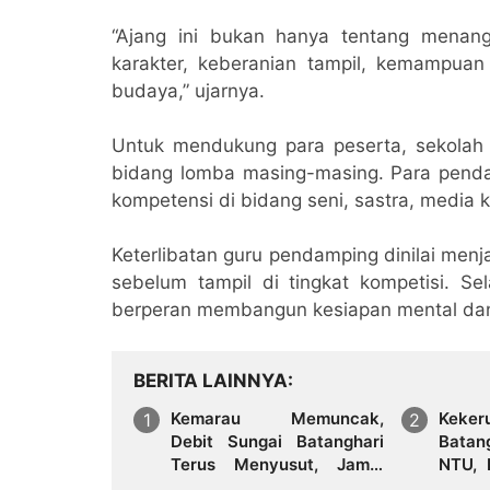
“Ajang ini bukan hanya tentang menan
karakter, keberanian tampil, kemampuan
budaya,” ujarnya.
Untuk mendukung para peserta, sekolah
bidang lomba masing-masing. Para pendam
kompetensi di bidang seni, sastra, media kre
Keterlibatan guru pendamping dinilai men
sebelum tampil di tingkat kompetisi. Se
berperan membangun kesiapan mental dan 
BERITA LAINNYA
Kemarau Memuncak,
Kek
Debit Sungai Batanghari
Batan
Terus Menyusut, Jambi
NTU, 
Hadapi Ancaman Krisis Air
Tirta