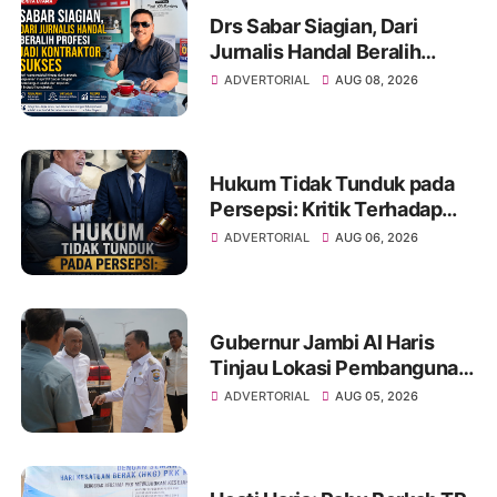
Drs Sabar Siagian, Dari
Jurnalis Handal Beralih
Profesi Jadi Kontraktor
ADVERTORIAL
AUG 08, 2026
Sukses
Hukum Tidak Tunduk pada
Persepsi: Kritik Terhadap
Monopoli Kebenaran oleh
ADVERTORIAL
AUG 06, 2026
Media dan Aktivis
Gubernur Jambi Al Haris
Tinjau Lokasi Pembangunan
Sekolah Rakyat dan Lokasi
ADVERTORIAL
AUG 05, 2026
Pembangunan BTN Bungo
Green City