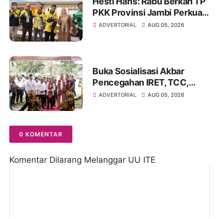
Hesti Haris: Rabu Berkah TP
PKK Provinsi Jambi Perkuat
Literasi Keuangan dan
ADVERTORIAL
AUG 05, 2026
Budaya Kelola Sampah dari
Rumah
Buka Sosialisasi Akbar
Pencegahan IRET, TCC,
Perundungan, dan Bahaya
ADVERTORIAL
AUG 05, 2026
Narkoba di Bungo
0 KOMENTAR
Komentar Dilarang Melanggar UU ITE