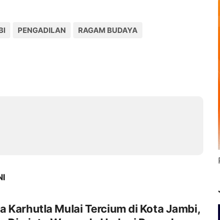
BI
PENGADILAN
RAGAM BUDAYA
NI
 Karhutla Mulai Tercium di Kota Jambi,