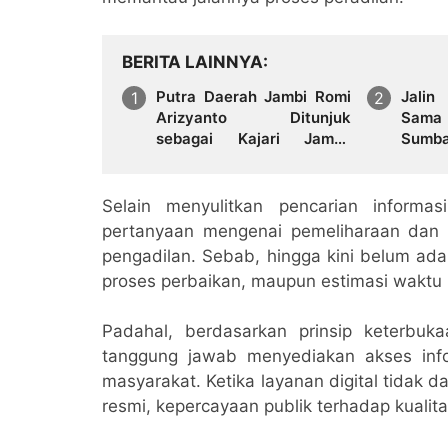
BERITA LAINNYA
Putra Daerah Jambi Romi
Jalin
Arizyanto Ditunjuk
Sama 
sebagai Kajari Jambi,
Sumba
Kembali Mengabdi di
Perku
Tanah Kelahiran
Selain menyulitkan pencarian informa
pertanyaan mengenai pemeliharaan dan p
pengadilan. Sebab, hingga kini belum ad
proses perbaikan, maupun estimasi waktu 
Padahal, berdasarkan prinsip keterbuka
tanggung jawab menyediakan akses inf
masyarakat. Ketika layanan digital tidak
resmi, kepercayaan publik terhadap kuali