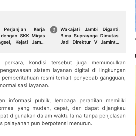
 Perjanjian Kerja
Wakajati Jambi Diganti,
dengan SKK Migas
Bima Suprayoga Dimutasi
gsel, Kejati Jambi
Jadi Direktur V Jamintel
at Kepastian Hukum
Kejagung RI
si perkara, kondisi tersebut juga memunculkan
engawasan sistem layanan digital di lingkungan
a pemberitahuan resmi terkait penyebab gangguan,
normalisasi layanan.
an informasi publik, lembaga peradilan memiliki
ormasi yang mudah, cepat, dan dapat dijangkau
 dapat digunakan dalam waktu lama tanpa penjelasan
tas pelayanan pun berpotensi menurun.