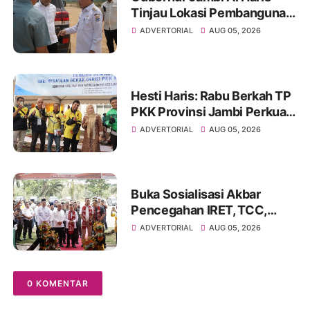
Tinjau Lokasi Pembangunan
Sekolah Rakyat dan Lokasi
ADVERTORIAL
AUG 05, 2026
Pembangunan BTN Bungo
Green City
Hesti Haris: Rabu Berkah TP
PKK Provinsi Jambi Perkuat
Literasi Keuangan dan
ADVERTORIAL
AUG 05, 2026
Budaya Kelola Sampah dari
Rumah
Buka Sosialisasi Akbar
Pencegahan IRET, TCC,
Perundungan, dan Bahaya
ADVERTORIAL
AUG 05, 2026
Narkoba di Bungo
0 KOMENTAR