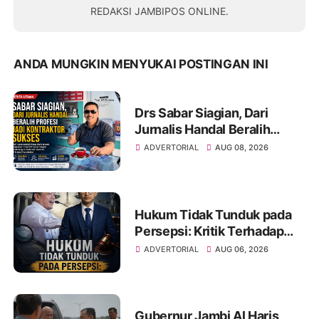
REDAKSI JAMBIPOS ONLINE.
ANDA MUNGKIN MENYUKAI POSTINGAN INI
Drs Sabar Siagian, Dari
Jurnalis Handal Beralih
Profesi Jadi Kontraktor
ADVERTORIAL
AUG 08, 2026
Sukses
Hukum Tidak Tunduk pada
Persepsi: Kritik Terhadap
Monopoli Kebenaran oleh
ADVERTORIAL
AUG 06, 2026
Media dan Aktivis
Gubernur Jambi Al Haris