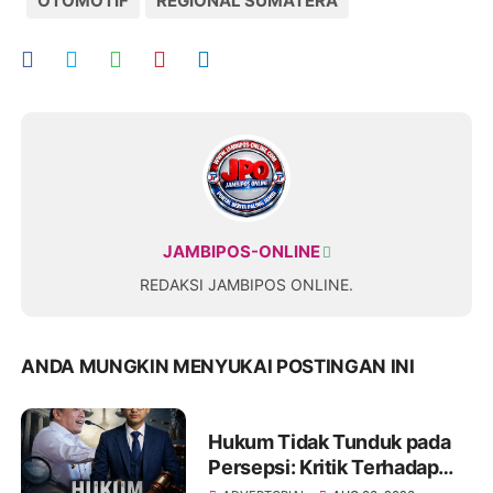
OTOMOTIF
REGIONAL SUMATERA
JAMBIPOS-ONLINE
REDAKSI JAMBIPOS ONLINE.
ANDA MUNGKIN MENYUKAI POSTINGAN INI
Hukum Tidak Tunduk pada
Persepsi: Kritik Terhadap
Monopoli Kebenaran oleh