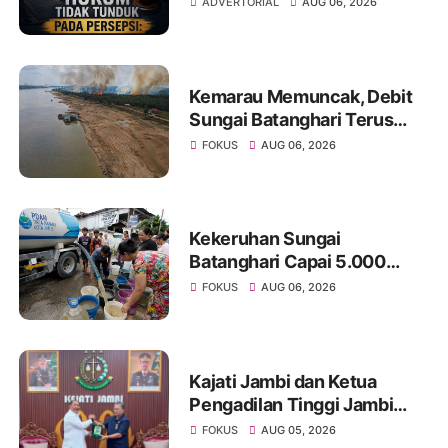
ADVERTORIAL
AUG 06, 2026
Media dan Aktivis
Kemarau Memuncak, Debit
Sungai Batanghari Terus
Menyusut, Jambi Hadapi
FOKUS
AUG 06, 2026
Ancaman Krisis Air Bersih
dan Karhutla
Kekeruhan Sungai
Batanghari Capai 5.000
NTU, Distribusi Air PDAM
FOKUS
AUG 06, 2026
Tirta Mayang di Sejumlah
Wilayah Terganggu
Kajati Jambi dan Ketua
Pengadilan Tinggi Jambi
Berkomitmen Perkuat
FOKUS
AUG 05, 2026