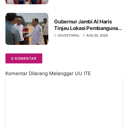
Sinergitas Penegakan
Hukum
Gubernur Jambi Al Haris
Tinjau Lokasi Pembangunan
Sekolah Rakyat dan Lokasi
ADVERTORIAL
AUG 05, 2026
Pembangunan BTN Bungo
Green City
0 KOMENTAR
Komentar Dilarang Melanggar UU ITE