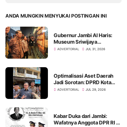
ANDA MUNGKIN MENYUKAI POSTINGAN INI
Gubernur Jambi Al Haris:
Museum Sriwijaya
Dharmakirti Rekam Jejak
ADVERTORIAL
JUL 31, 2026
Peradaban Masa Lalu
Provinsi Jambi Secara Utuh
Optimalisasi Aset Daerah
Jadi Sorotan: DPRD Kota
Jambi Temukan Banyak
ADVERTORIAL
JUL 29, 2026
Aset Belum Produktif
Kabar Duka dari Jambi:
Wafatnya Anggota DPR RI H.