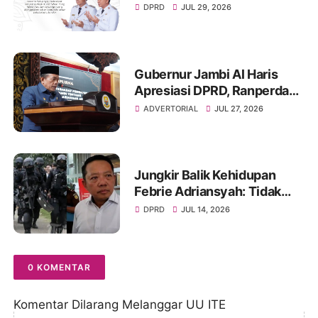
A. Bakri HM, Jejak
DPRD
JUL 29, 2026
Pengabdian dan Duka
Mendalam Daerah
Gubernur Jambi Al Haris
Apresiasi DPRD, Ranperda
Pertanggungjawaban APBD
ADVERTORIAL
JUL 27, 2026
2025 Disetujui Jadi Perda
Jungkir Balik Kehidupan
Febrie Adriansyah: Tidak
Lagi Dapat Pengamanan dari
DPRD
JUL 14, 2026
TNI dan Terancam Ditahan
0 KOMENTAR
Komentar Dilarang Melanggar UU ITE