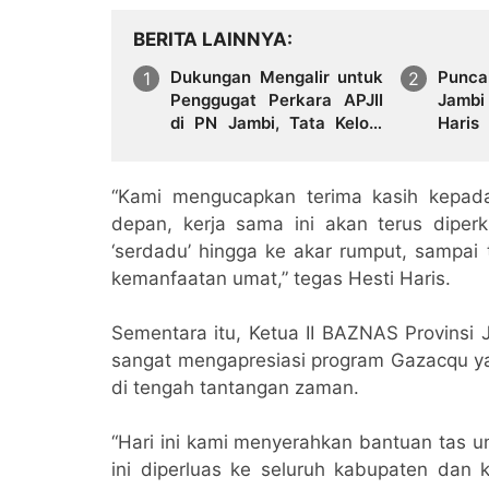
BERITA LAINNYA
Dukungan Mengalir untuk
Punca
Penggugat Perkara APJII
Jambi
di PN Jambi, Tata Kelola
Haris
Organisasi Jadi Sorotan
Perku
Lesta
Jambi
“Kami mengucapkan terima kasih kepad
depan, kerja sama ini akan terus diper
‘serdadu’ hingga ke akar rumput, sampai
kemanfaatan umat,” tegas Hesti Haris.
Sementara itu, Ketua II BAZNAS Provinsi
sangat mengapresiasi program Gazacqu ya
di tengah tantangan zaman.
“Hari ini kami menyerahkan bantuan tas u
ini diperluas ke seluruh kabupaten dan