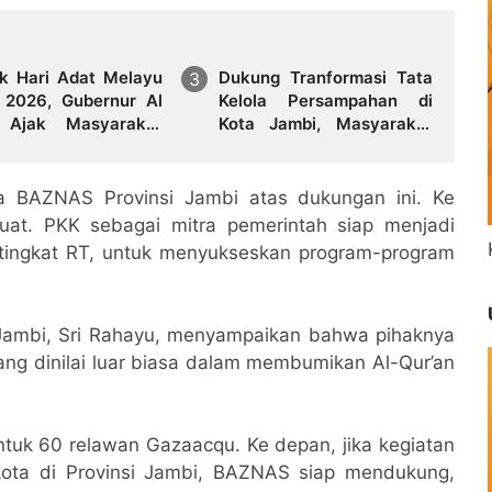
k Hari Adat Melayu
Dukung Tranformasi Tata
 2026, Gubernur Al
Kelola Persampahan di
 Ajak Masyarakat
Kota Jambi, Masyarakat
at Jati Diri dan
Solok Sipin Hadirkan
rikan Adat Melayu
OPBM Solok Sipin viral
a BAZNAS Provinsi Jambi atas dukungan ini. Ke
kuat. PKK sebagai mitra pemerintah siap menjadi
 tingkat RT, untuk menyukseskan program-program
 Jambi, Sri Rahayu, menyampaikan bahwa pihaknya
ng dinilai luar biasa dalam membumikan Al-Qur’an
ntuk 60 relawan Gazaacqu. Ke depan, jika kegiatan
 kota di Provinsi Jambi, BAZNAS siap mendukung,