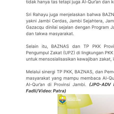
tidak hanya tas tetapi juga Al-Qur’an dan 
Sri Rahayu juga menjelaskan bahwa BAZNA
yakni Jambi Cerdas, Jambi Sejahtera, Jam
Gazacqu dinilai sejalan dengan Program 
dan takwa masyarakat.
Selain itu, BAZNAS dan TP PKK Provi
Pengumpul Zakat (UPZ) di lingkungan PKK 
untuk mensosialisasikan kewajiban zakat,
Melalui sinergi TP PKK, BAZNAS, dan Peme
masyarakat yang mampu membaca Al-Qur’a
Al-Qur’an di Provinsi Jambi.
(JPO-ADV D
Fadli/Video: Patra)