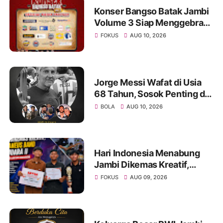
Konser Bangso Batak Jambi
Volume 3 Siap Menggebrak!
Menampilkan Marsada Band
FOKUS
AUG 10, 2026
dan Siantar Rap Foundation
Jorge Messi Wafat di Usia
68 Tahun, Sosok Penting di
Balik Perjalanan Karier
BOLA
AUG 10, 2026
Lionel Messi
Hari Indonesia Menabung
Jambi Dikemas Kreatif,
Spontaneus Band Raih Juara
FOKUS
AUG 09, 2026
II Festival Band Pelajar dan
Mahasiswa