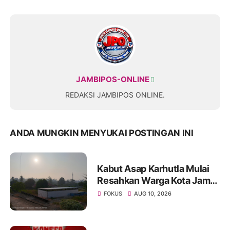
JAMBIPOS-ONLINE
REDAKSI JAMBIPOS ONLINE.
ANDA MUNGKIN MENYUKAI POSTINGAN INI
Kabut Asap Karhutla Mulai
Resahkan Warga Kota Jambi,
Pemadaman di Sungai
FOKUS
AUG 10, 2026
Gelam Terus Dikebut