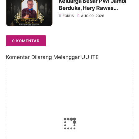
Keluarga Besar PWI Jambi
Berduka, Hery Rawas
Mantan Sekretaris PWI
FOKUS
AUG 09, 2026
Jambi Tutup Usia
0 KOMENTAR
Komentar Dilarang Melanggar UU ITE