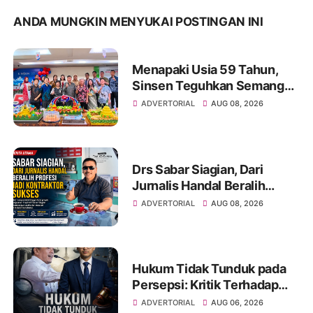
ANDA MUNGKIN MENYUKAI POSTINGAN INI
Menapaki Usia 59 Tahun,
Sinsen Teguhkan Semangat
“Sustainably Growing”
ADVERTORIAL
AUG 08, 2026
Drs Sabar Siagian, Dari
Jurnalis Handal Beralih
Profesi Jadi Kontraktor
ADVERTORIAL
AUG 08, 2026
Sukses
Hukum Tidak Tunduk pada
Persepsi: Kritik Terhadap
Monopoli Kebenaran oleh
ADVERTORIAL
AUG 06, 2026