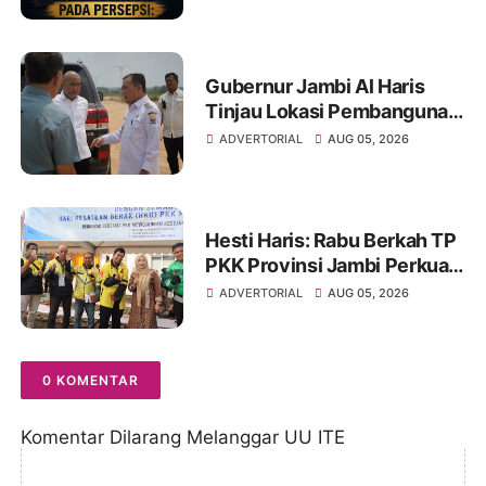
Media dan Aktivis
Gubernur Jambi Al Haris
Tinjau Lokasi Pembangunan
Sekolah Rakyat dan Lokasi
ADVERTORIAL
AUG 05, 2026
Pembangunan BTN Bungo
Green City
Hesti Haris: Rabu Berkah TP
PKK Provinsi Jambi Perkuat
Literasi Keuangan dan
ADVERTORIAL
AUG 05, 2026
Budaya Kelola Sampah dari
Rumah
0 KOMENTAR
Komentar Dilarang Melanggar UU ITE