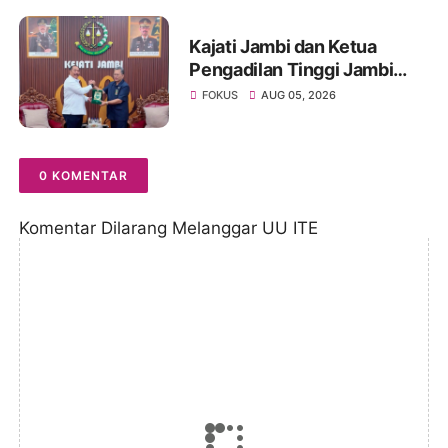
Kajati Jambi dan Ketua
Pengadilan Tinggi Jambi
Berkomitmen Perkuat
FOKUS
AUG 05, 2026
Sinergitas Penegakan
Hukum
0 KOMENTAR
Komentar Dilarang Melanggar UU ITE