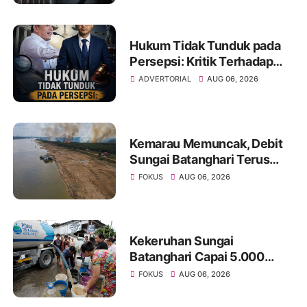
Janji Kelulusan
Hukum Tidak Tunduk pada
Persepsi: Kritik Terhadap
Monopoli Kebenaran oleh
ADVERTORIAL
AUG 06, 2026
Media dan Aktivis
Kemarau Memuncak, Debit
Sungai Batanghari Terus
Menyusut, Jambi Hadapi
FOKUS
AUG 06, 2026
Ancaman Krisis Air Bersih
dan Karhutla
Kekeruhan Sungai
Batanghari Capai 5.000
NTU, Distribusi Air PDAM
FOKUS
AUG 06, 2026
Tirta Mayang di Sejumlah
Wilayah Terganggu