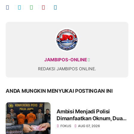
JAMBIPOS-ONLINE
REDAKSI JAMBIPOS ONLINE.
ANDA MUNGKIN MENYUKAI POSTINGAN INI
Ambisi Menjadi Polisi
Dimanfaatkan Oknum, Dua
Anggota Polda Jambi Diduga
FOKUS
AUG 07, 2026
Tipu Calon Bintara dengan