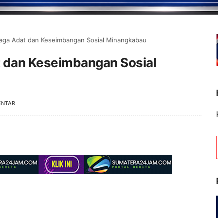
jaga Adat dan Keseimbangan Sosial Minangkabau
t dan Keseimbangan Sosial
ENTAR
g di Portal Berita Jambipos Online. Portal Berit