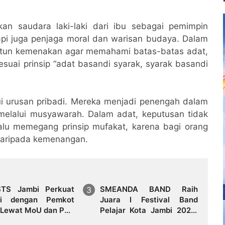
kan saudara laki-laki dari ibu sebagai pemimpin
tapi juga penjaga moral dan warisan budaya. Dalam
ntun kemenakan agar memahami batas-batas adat,
esuai prinsip “adat basandi syarak, syarak basandi
 urusan pribadi. Mereka menjadi penengah dalam
 melalui musyawarah. Dalam adat, keputusan tidak
alu memegang prinsip mufakat, karena bagi orang
 daripada kemenangan.
TS Jambi Perkuat
SMEANDA BAND Raih
gi dengan Pemkot
Juara I Festival Band
 Lewat MoU dan PKS
Pelajar Kota Jambi 2026,
gis
Sabet Juga Best Bassist,