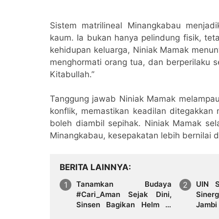
Sistem matrilineal Minangkabau menjadi
kaum. Ia bukan hanya pelindung fisik, te
kehidupan keluarga, Niniak Mamak menu
menghormati orang tua, dan berperilaku s
Kitabullah.”
Tanggung jawab Niniak Mamak melampaui
konflik, memastikan keadilan ditegakkan
boleh diambil sepihak. Niniak Mamak sel
Minangkabau, kesepakatan lebih bernilai
BERITA LAINNYA
Tanamkan Budaya
UIN S
#Cari_Aman Sejak Dini,
Siner
Sinsen Bagikan Helm di
Jambi
Hari Anak Nasional 2026
Strate