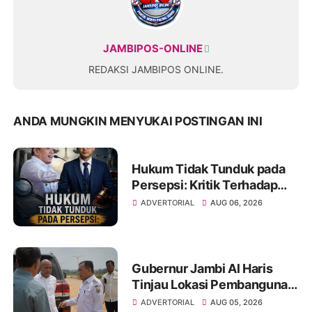
JAMBIPOS-ONLINE
REDAKSI JAMBIPOS ONLINE.
ANDA MUNGKIN MENYUKAI POSTINGAN INI
Hukum Tidak Tunduk pada
Persepsi: Kritik Terhadap
Monopoli Kebenaran oleh
ADVERTORIAL
AUG 06, 2026
Media dan Aktivis
Gubernur Jambi Al Haris
Tinjau Lokasi Pembangunan
Sekolah Rakyat dan Lokasi
ADVERTORIAL
AUG 05, 2026