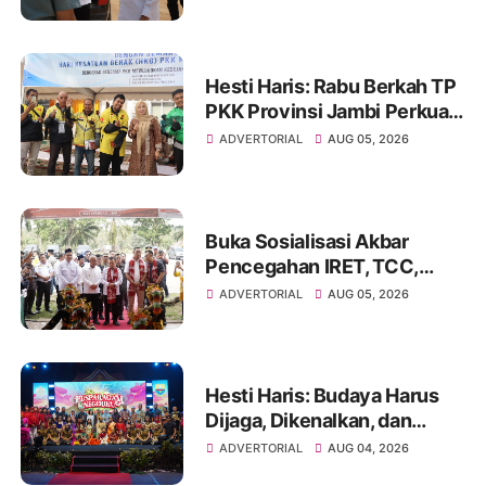
Pembangunan BTN Bungo
Green City
Hesti Haris: Rabu Berkah TP
PKK Provinsi Jambi Perkuat
Literasi Keuangan dan
ADVERTORIAL
AUG 05, 2026
Budaya Kelola Sampah dari
Rumah
Buka Sosialisasi Akbar
Pencegahan IRET, TCC,
Perundungan, dan Bahaya
ADVERTORIAL
AUG 05, 2026
Narkoba di Bungo
Hesti Haris: Budaya Harus
Dijaga, Dikenalkan, dan
Diwariskan
ADVERTORIAL
AUG 04, 2026