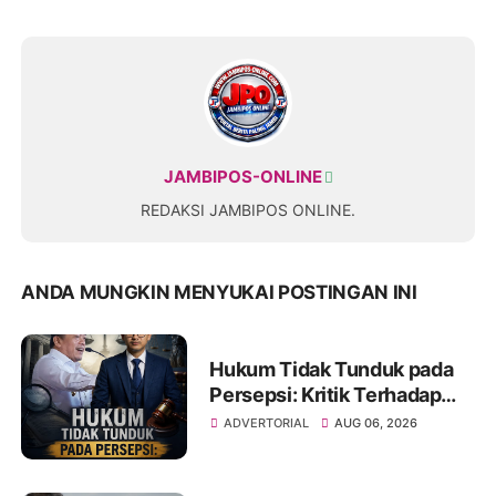
JAMBIPOS-ONLINE
REDAKSI JAMBIPOS ONLINE.
ANDA MUNGKIN MENYUKAI POSTINGAN INI
Hukum Tidak Tunduk pada
Persepsi: Kritik Terhadap
Monopoli Kebenaran oleh
ADVERTORIAL
AUG 06, 2026
Media dan Aktivis