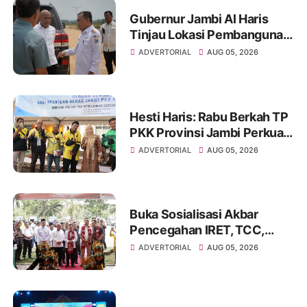
Gubernur Jambi Al Haris
Tinjau Lokasi Pembangunan
Sekolah Rakyat dan Lokasi
ADVERTORIAL
AUG 05, 2026
Pembangunan BTN Bungo
Green City
Hesti Haris: Rabu Berkah TP
PKK Provinsi Jambi Perkuat
Literasi Keuangan dan
ADVERTORIAL
AUG 05, 2026
Budaya Kelola Sampah dari
Rumah
Buka Sosialisasi Akbar
Pencegahan IRET, TCC,
Perundungan, dan Bahaya
ADVERTORIAL
AUG 05, 2026
Narkoba di Bungo