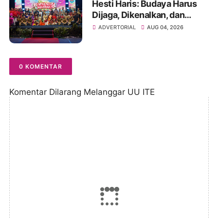
Hesti Haris: Budaya Harus
Dijaga, Dikenalkan, dan
Diwariskan
ADVERTORIAL
AUG 04, 2026
0 KOMENTAR
Komentar Dilarang Melanggar UU ITE