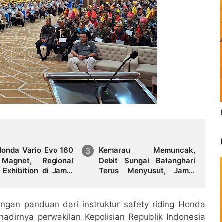
onda Vario Evo 160
Kemarau Memuncak,
Magnet, Regional
Debit Sungai Batanghari
 Exhibition di Jambi
Terus Menyusut, Jambi
bu Pengunjung
Hadapi Ancaman Krisis Air
Bersih dan Karhutla
dengan panduan dari instruktur safety riding Honda
adirnya perwakilan Kepolisian Republik Indonesia