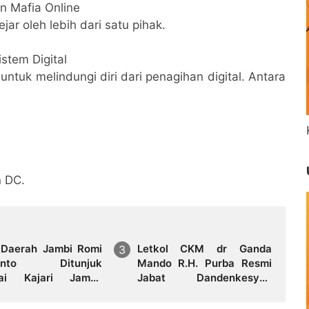
an Mafia Online
ar oleh lebih dari satu pihak.
istem Digital
 untuk melindungi diri dari penagihan digital. Antara
n DC.
 Daerah Jambi Romi
Letkol CKM dr Ganda
yanto Ditunjuk
Mando R.H. Purba Resmi
ai Kajari Jambi,
Jabat Dandenkesyah
ali Mengabdi di
02.04.02 Jambi, Awal
 Kelahiran
Penugasan Diwarnai Misi