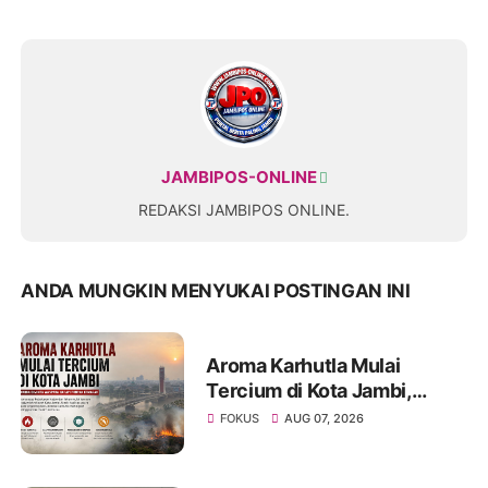
JAMBIPOS-ONLINE
REDAKSI JAMBIPOS ONLINE.
ANDA MUNGKIN MENYUKAI POSTINGAN INI
Aroma Karhutla Mulai
Tercium di Kota Jambi,
Warga Diminta Waspada
FOKUS
AUG 07, 2026
Hadapi Puncak Kemarau