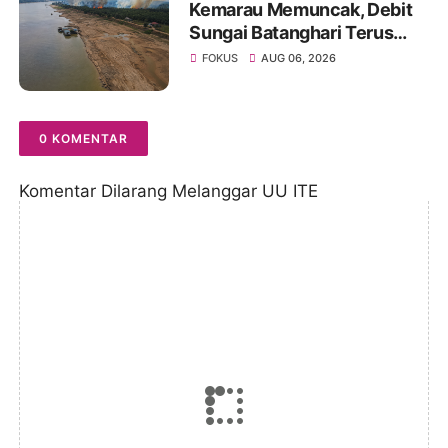
Kemarau Memuncak, Debit
Sungai Batanghari Terus
Menyusut, Jambi Hadapi
FOKUS
AUG 06, 2026
Ancaman Krisis Air Bersih
dan Karhutla
0 KOMENTAR
Komentar Dilarang Melanggar UU ITE