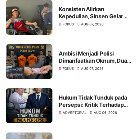
Konsisten Alirkan
Kepedulian, Sinsen Gelar
Donor Darah ke-23 dalam
FOKUS
AUG 07, 2026
Perayaan Anniversary
Sinsen
Ambisi Menjadi Polisi
Dimanfaatkan Oknum, Dua
Anggota Polda Jambi Diduga
FOKUS
AUG 07, 2026
Tipu Calon Bintara dengan
Janji Kelulusan
Hukum Tidak Tunduk pada
Persepsi: Kritik Terhadap
Monopoli Kebenaran oleh
ADVERTORIAL
AUG 06, 2026
Media dan Aktivis