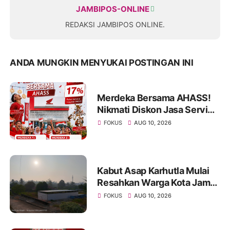
JAMBIPOS-ONLINE
REDAKSI JAMBIPOS ONLINE.
ANDA MUNGKIN MENYUKAI POSTINGAN INI
Merdeka Bersama AHASS!
Nikmati Diskon Jasa Service
17% Selama Agustus
FOKUS
AUG 10, 2026
Kabut Asap Karhutla Mulai
Resahkan Warga Kota Jambi,
Pemadaman di Sungai
FOKUS
AUG 10, 2026
Gelam Terus Dikebut