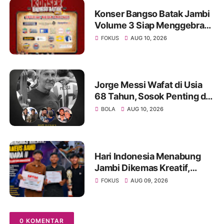
Konser Bangso Batak Jambi
Volume 3 Siap Menggebrak!
Menampilkan Marsada Band
FOKUS
AUG 10, 2026
dan Siantar Rap Foundation
Jorge Messi Wafat di Usia
68 Tahun, Sosok Penting di
Balik Perjalanan Karier
BOLA
AUG 10, 2026
Lionel Messi
Hari Indonesia Menabung
Jambi Dikemas Kreatif,
Spontaneus Band Raih Juara
FOKUS
AUG 09, 2026
II Festival Band Pelajar dan
Mahasiswa
0 KOMENTAR