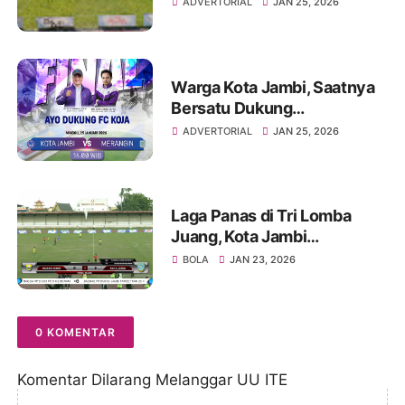
ADVERTORIAL
JAN 25, 2026
Warga Kota Jambi, Saatnya
Bersatu Dukung
Kesebelasan Kota Jambi
ADVERTORIAL
JAN 25, 2026
Menuju Juara Gubernur
Jambi Cup 2026
Laga Panas di Tri Lomba
Juang, Kota Jambi
Singkirkan Muarojambi 2-0
BOLA
JAN 23, 2026
0 KOMENTAR
Komentar Dilarang Melanggar UU ITE