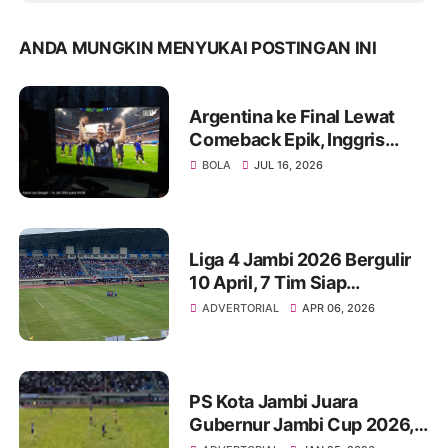
ANDA MUNGKIN MENYUKAI POSTINGAN INI
Argentina ke Final Lewat
Comeback Epik, Inggris
Tumbang 1-2 Dalam Drama
BOLA
JUL 16, 2026
Menit Akhir
Liga 4 Jambi 2026 Bergulir
10 April, 7 Tim Siap
Bertarung Rebut Tiket
ADVERTORIAL
APR 06, 2026
Nasional
PS Kota Jambi Juara
Gubernur Jambi Cup 2026,
Lewat Adu Pinalti