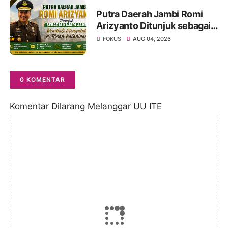
Putra Daerah Jambi Romi
Arizyanto Ditunjuk sebagai
Kajari Jambi, Kembali
FOKUS
AUG 04, 2026
Mengabdi di Tanah Kelahiran
0 KOMENTAR
Komentar Dilarang Melanggar UU ITE