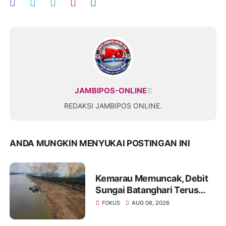
JAMBIPOS-ONLINE
REDAKSI JAMBIPOS ONLINE.
ANDA MUNGKIN MENYUKAI POSTINGAN INI
Kemarau Memuncak, Debit
Sungai Batanghari Terus
Menyusut, Jambi Hadapi
FOKUS
AUG 06, 2026
Ancaman Krisis Air Bersih
dan Karhutla