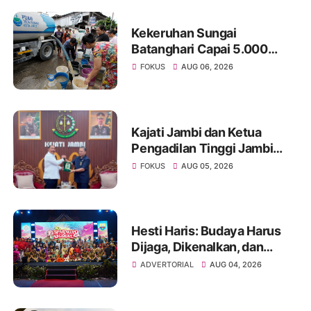
Kekeruhan Sungai
Batanghari Capai 5.000
NTU, Distribusi Air PDAM
FOKUS
AUG 06, 2026
Tirta Mayang di Sejumlah
Wilayah Terganggu
Kajati Jambi dan Ketua
Pengadilan Tinggi Jambi
Berkomitmen Perkuat
FOKUS
AUG 05, 2026
Sinergitas Penegakan
Hukum
Hesti Haris: Budaya Harus
Dijaga, Dikenalkan, dan
Diwariskan
ADVERTORIAL
AUG 04, 2026