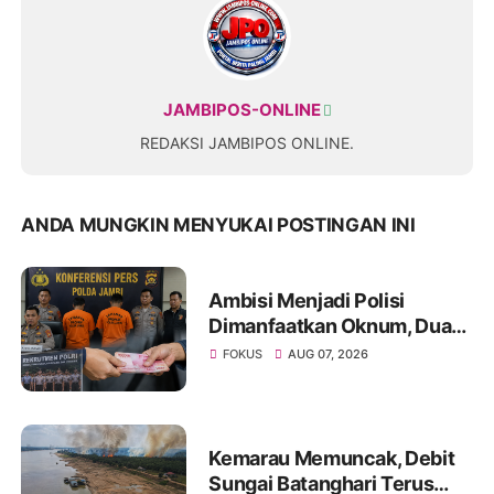
JAMBIPOS-ONLINE
REDAKSI JAMBIPOS ONLINE.
ANDA MUNGKIN MENYUKAI POSTINGAN INI
Ambisi Menjadi Polisi
Dimanfaatkan Oknum, Dua
Anggota Polda Jambi Diduga
FOKUS
AUG 07, 2026
Tipu Calon Bintara dengan
Janji Kelulusan
Kemarau Memuncak, Debit
Sungai Batanghari Terus