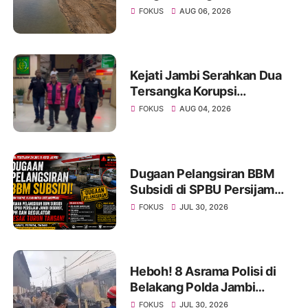
Menyusut, Jambi Hadapi
FOKUS
AUG 06, 2026
Ancaman Krisis Air Bersih
dan Karhutla
Kejati Jambi Serahkan Dua
Tersangka Korupsi
Pengadaan Tanah Akses
FOKUS
AUG 04, 2026
Pelabuhan Ujung Jabung Ke
Penuntut Umum
Dugaan Pelangsiran BBM
Subsidi di SPBU Persijam
Jambi Disorot, APH dan
FOKUS
JUL 30, 2026
Regulator Didesak Turun
Tangan
Heboh! 8 Asrama Polisi di
Belakang Polda Jambi
Hangus Terbakar, Api
FOKUS
JUL 30, 2026