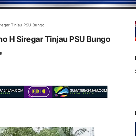
Siregar Tinjau PSU Bungo
sno H Siregar Tinjau PSU Bungo
R
Selamat Datang di Portal 