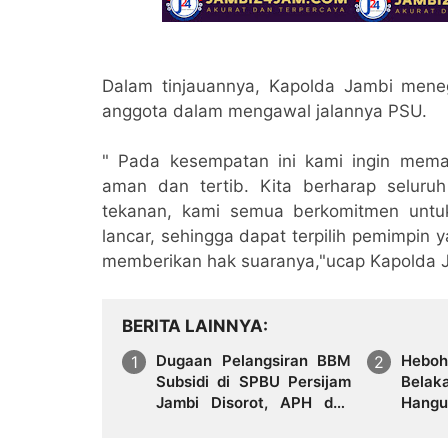
Dalam tinjauannya, Kapolda Jambi meneg
anggota dalam mengawal jalannya PSU.
" Pada kesempatan ini kami ingin mem
aman dan tertib. Kita berharap selur
tekanan, kami semua berkomitmen untu
lancar, sehingga dapat terpilih pemimpin
memberikan hak suaranya,"ucap Kapolda
BERITA LAINNYA
Dugaan Pelangsiran BBM
Heboh
Subsidi di SPBU Persijam
Bela
Jambi Disorot, APH dan
Hang
Regulator Didesak Turun
Menga
Tangan