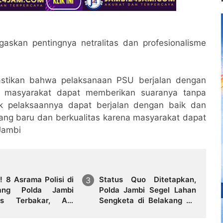
askan pentingnya netralitas dan profesionalisme
astikan bahwa pelaksanaan PSU berjalan dengan
uh masyarakat dapat memberikan suaranya tanpa
k pelaksaannya dapat berjalan dengan baik dan
 yang baru dan berkualitas karena masyarakat dapat
 Jambi
! 8 Asrama Polisi di
Status Quo Ditetapkan,
kang Polda Jambi
Polda Jambi Segel Lahan
us Terbakar, Api
Sengketa di Belakang RS
muk Siang Hari
Mitra