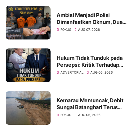
Sinsen
Ambisi Menjadi Polisi
Dimanfaatkan Oknum, Dua
Anggota Polda Jambi Diduga
FOKUS
AUG 07, 2026
Tipu Calon Bintara dengan
Janji Kelulusan
Hukum Tidak Tunduk pada
Persepsi: Kritik Terhadap
Monopoli Kebenaran oleh
ADVERTORIAL
AUG 06, 2026
Media dan Aktivis
Kemarau Memuncak, Debit
Sungai Batanghari Terus
Menyusut, Jambi Hadapi
FOKUS
AUG 06, 2026
Ancaman Krisis Air Bersih
dan Karhutla