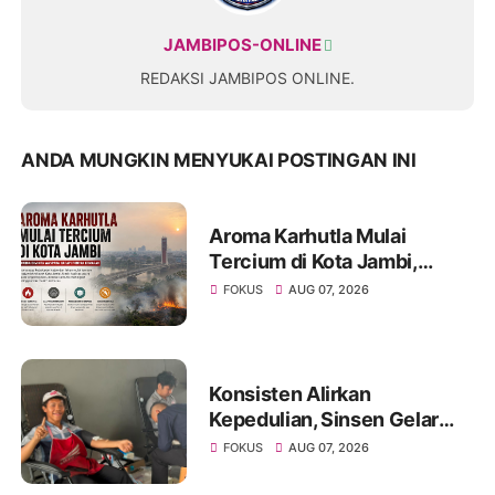
JAMBIPOS-ONLINE
REDAKSI JAMBIPOS ONLINE.
ANDA MUNGKIN MENYUKAI POSTINGAN INI
Aroma Karhutla Mulai
Tercium di Kota Jambi,
Warga Diminta Waspada
FOKUS
AUG 07, 2026
Hadapi Puncak Kemarau
Konsisten Alirkan
Kepedulian, Sinsen Gelar
Donor Darah ke-23 dalam
FOKUS
AUG 07, 2026
Perayaan Anniversary