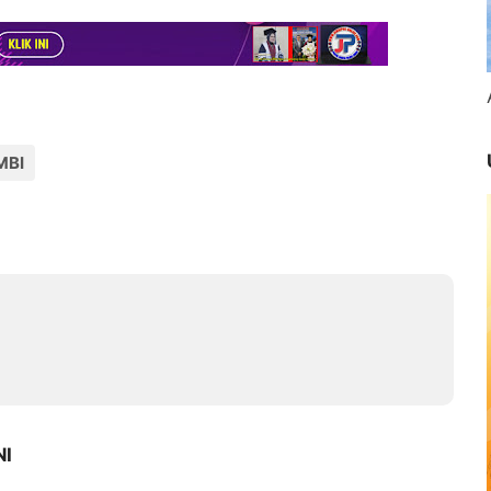
MBI
NI