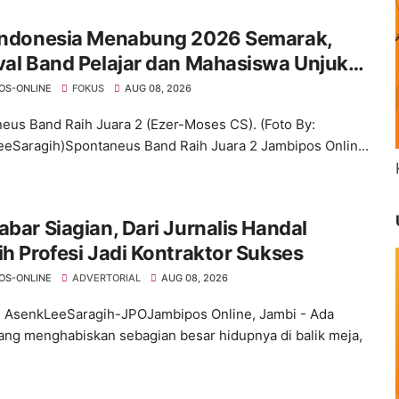
 Indonesia Menabung 2026 Semarak,
val Band Pelajar dan Mahasiswa Unjuk
ivitas di Taman Banjuran Budayo,
OS-ONLINE
FOKUS
AUG 08, 2026
taneus Band Raih Juara 2
eus Band Raih Juara 2 (Ezer-Moses CS). (Foto By:
eSaragih)Spontaneus Band Raih Juara 2 Jambipos Onlin...
abar Siagian, Dari Jurnalis Handal
ih Profesi Jadi Kontraktor Sukses
OS-ONLINE
ADVERTORIAL
AUG 08, 2026
: AsenkLeeSaragih-JPOJambipos Online, Jambi - Ada
ang menghabiskan sebagian besar hidupnya di balik meja,