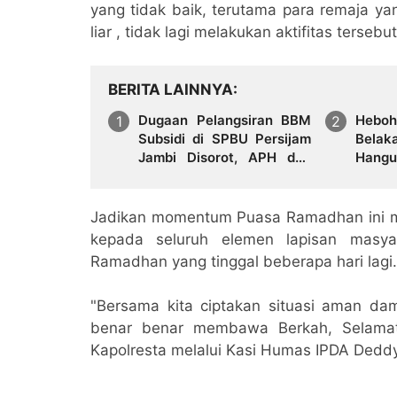
yang tidak baik, terutama para remaja ya
liar , tidak lagi melakukan aktifitas tersebut
BERITA LAINNYA
Dugaan Pelangsiran BBM
Heboh
Subsidi di SPBU Persijam
Bela
Jambi Disorot, APH dan
Hang
Regulator Didesak Turun
Menga
Tangan
Jadikan momentum Puasa Ramadhan ini me
kepada seluruh elemen lapisan masya
Ramadhan yang tinggal beberapa hari lagi.
"Bersama kita ciptakan situasi aman da
benar benar membawa Berkah, Selamat
Kapolresta melalui Kasi Humas IPDA Dedd