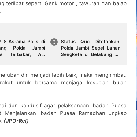
ng terlibat seperti Genk motor , tawuran dan balap
.
! 8 Asrama Polisi di
Status Quo Ditetapkan,
kang Polda Jambi
Polda Jambi Segel Lahan
us Terbakar, Api
Sengketa di Belakang RS
muk Siang Hari
Mitra
rubah diri menjadi lebih baik, maka menghimbau
rakat untuk bersama menjaga kesucian bulan
mai dan kondusif agar pelaksanaan Ibadah Puasa
 Menjalankan Ibadah Puasa Ramadhan,"ungkap
y
. (JPO-Rel)