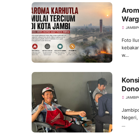
Aroma
Warg
Kema
JAMBIP
Foto Il
kebakar
w...
Konsi
Dono
Anni
JAMBIP
Jambipo
Negeri,
...