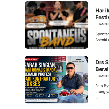
Hari
Festi
Kreat
JAMBIP
Spon
Spontan
AsenkLe
Drs S
Beral
JAMBIP
Foto By
orang y
...