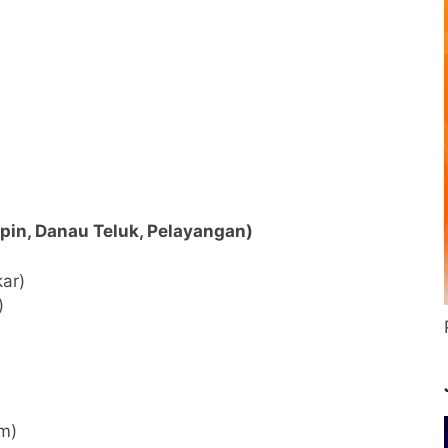
ipin, Danau Teluk, Pelayangan)
kar)
)
m)