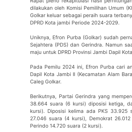
Rapat pleno rekapitulasi hasil perhitung
dilakukan oleh Komisi Pemilihan Umum (KP
Golkar keluar sebagai peraih suara terban
DPRD Kota jambi Periode 2024-2029.
Uniknya, Efron Purba (Golkar) sudah pern
Sejahtera (PDS) dan Gerindra. Namun saat
maju untuk DPRD Provinsi Jambi Dapil Kot
Pada Pemilu 2024 ini, Efron Purba cari 
Dapil Kota Jambi II (Kecamatan Alam Bar
Caleg Golkar.
Berikutnya, Partai Gerindra yang mempero
38.664 suara (6 kursi) diposisi ketiga,
kursi). Diposisi kelima ada PKS 33.925 s
27.046 suara (4 kursi), Demokrat 26.012 
Perindo 14.720 suara (2 kursi).