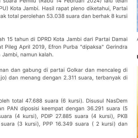
an suara Pemilu (Rabu 14 Februari 2024) lalu telah
U) Kota Jambi. Hasil rapat pleno diketahui, Partai
yak total perolehan 53.038 suara dan berhak 8 kursi
ah 15 tahun di DPRD Kota Jambi dari Partai Damai
 Pileg April 2019, Efron Purba "dipaksa" Gerindra
a Jambi, namun kalah.
aman dan gabung di partai Golkar dan mencaleg di
ajo) dan menang dengan 2.311 suara, terbanyak di
leh total 47.688 suara (6 kursi). Disusul NasDem
 dan PAN diposisi keempat dengan 36.291 suara (5
uara (4 kursi), PDIP 27.885 suara (4 kursi), PKB
suara (3 kursi), PPP 16.349 suara ( 2 kursi) dan