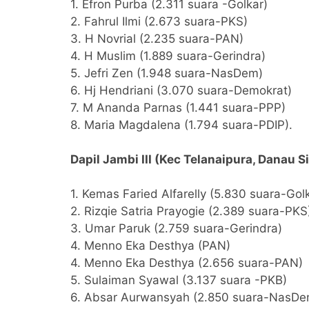
1. Efron Purba (2.311 suara -Golkar)
2. Fahrul Ilmi (2.673 suara-PKS)
3. H Novrial (2.235 suara-PAN)
4. H Muslim (1.889 suara-Gerindra)
5. Jefri Zen (1.948 suara-NasDem)
6. Hj Hendriani (3.070 suara-Demokrat)
7. M Ananda Parnas (1.441 suara-PPP)
8. Maria Magdalena (1.794 suara-PDIP).
Dapil Jambi III (Kec Telanaipura, Danau S
1. Kemas Faried Alfarelly (5.830 suara-Gol
2. Rizqie Satria Prayogie (2.389 suara-PKS
3. Umar Paruk (2.759 suara-Gerindra)
4. Menno Eka Desthya (PAN)
4. Menno Eka Desthya (2.656 suara-PAN)
5. Sulaiman Syawal (3.137 suara -PKB)
6. Absar Aurwansyah (2.850 suara-NasDe