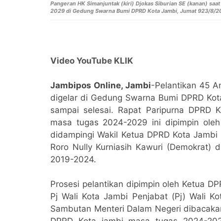
Pangeran HK Simanjuntak (kiri)
Djokas Siburian SE (kanan) saa
2029 di Gedung Swarna Bumi DPRD Kota Jambi, Jumat 923/8/20
Video YouTube KLIK
Jambipos Online, Jambi
-Pelantikan 45 
digelar di Gedung Swarna Bumi DPRD Kota
sampai selesai. Rapat Paripurna DPRD
masa tugas 2024-2029 ini dipimpin ole
didampingi Wakil Ketua DPRD Kota Jambi 
Roro Nully Kurniasih Kawuri (Demokrat) 
2019-2024.
Prosesi pelantikan dipimpin oleh Ketua D
Pj Wali Kota Jambi Penjabat (Pj) Wali K
Sambutan Menteri Dalam Negeri dibacakan
DPRD Kota jambi masa tugas 2024-202