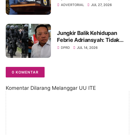
Pertanggungjawaban APBD
ADVERTORIAL
JUL 27, 2026
2025 Disetujui Jadi Perda
Jungkir Balik Kehidupan
Febrie Adriansyah: Tidak
Lagi Dapat Pengamanan dari
DPRD
JUL 14, 2026
TNI dan Terancam Ditahan
0 KOMENTAR
Komentar Dilarang Melanggar UU ITE