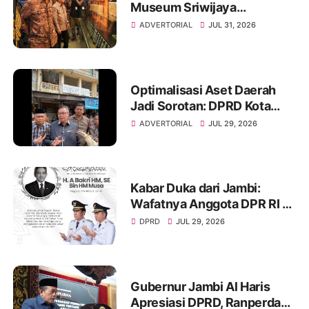
Museum Sriwijaya
Dharmakirti Rekam Jejak
ADVERTORIAL
JUL 31, 2026
Peradaban Masa Lalu
Provinsi Jambi Secara Utuh
Optimalisasi Aset Daerah
Jadi Sorotan: DPRD Kota
Jambi Temukan Banyak
ADVERTORIAL
JUL 29, 2026
Aset Belum Produktif
Kabar Duka dari Jambi:
Wafatnya Anggota DPR RI H.
A. Bakri HM, Jejak
DPRD
JUL 29, 2026
Pengabdian dan Duka
Mendalam Daerah
Gubernur Jambi Al Haris
Apresiasi DPRD, Ranperda