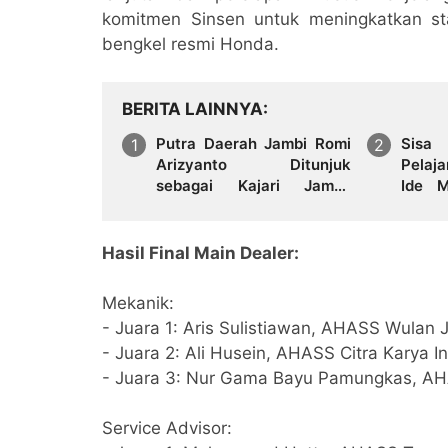
komitmen Sinsen untuk meningkatkan st
bengkel resmi Honda.
BERITA LAINNYA
Putra Daerah Jambi Romi
Sisa
Arizyanto Ditunjuk
Pelaj
sebagai Kajari Jambi,
Ide M
Kembali Mengabdi di
AHM B
Tanah Kelahiran
Hasil Final Main Dealer:
Mekanik:
- Juara 1: Aris Sulistiawan, AHASS Wulan
- Juara 2: Ali Husein, AHASS Citra Karya I
- Juara 3: Nur Gama Bayu Pamungkas, AH
Service Advisor: