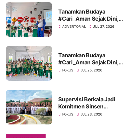
Tanamkan Budaya
#Cari_Aman Sejak Dini,
Sinsen Bagikan Helm di Hari
ADVERTORIAL
JUL 27, 2026
Anak Nasional 2026
Tanamkan Budaya
#Cari_Aman Sejak Dini,
Sinsen Bagikan Helm di Hari
FOKUS
JUL 25, 2026
Anak Nasional 2026
Supervisi Berkala Jadi
Komitmen Sinsen
Tingkatkan Mutu SMK
FOKUS
JUL 23, 2026
Binaan Honda