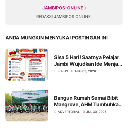
JAMBIPOS-ONLINE
REDAKSI JAMBIPOS ONLINE.
ANDA MUNGKIN MENYUKAI POSTINGAN INI
Sisa 5 Hari! Saatnya Pelajar
Jambi Wujudkan Ide Menjadi
Prestasi di AHM Best
FOKUS
AUG 03, 2026
Student 2026
Bangun Rumah Semai Bibit
Mangrove, AHM Tumbuhkan
Harapan Baru bagi Pesisir
ADVERTORIAL
JUL 30, 2026
Karawang