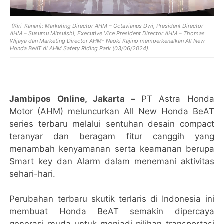
(Kiri-Kanan): Marketing Director AHM – Octavianus Dwi, President Director
AHM – Susumu Mitsuishi, Executive Vice President Director AHM – Thomas
Wijaya dan Marketing Director AHM- Naoki Kajino memperkenalkan All New
Honda BeAT di AHM Safety Riding Park (03/06/2024).
Jambipos Online, Jakarta –
PT Astra Honda
Motor (AHM) meluncurkan All New Honda BeAT
series terbaru melalui sentuhan desain compact
teranyar dan beragam fitur canggih yang
menambah kenyamanan serta keamanan berupa
Smart key dan Alarm dalam menemani aktivitas
sehari-hari.
Perubahan terbaru skutik terlaris di Indonesia ini
membuat Honda BeAT semakin dipercaya