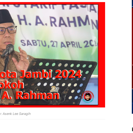
y: Asenk Lee Saragih