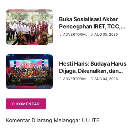
Rumah
Buka Sosialisasi Akbar
Pencegahan IRET, TCC,
Perundungan, dan Bahaya
ADVERTORIAL
AUG 05, 2026
Narkoba di Bungo
Hesti Haris: Budaya Harus
Dijaga, Dikenalkan, dan
Diwariskan
ADVERTORIAL
AUG 04, 2026
0 KOMENTAR
Komentar Dilarang Melanggar UU ITE