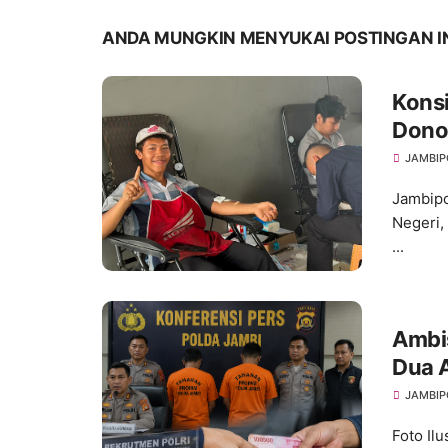
ANDA MUNGKIN MENYUKAI POSTINGAN I
Konsi
Dono
Anni
JAMBIP
Jambipo
Negeri,
...
Ambis
Dua 
Binta
JAMBIP
Foto Il