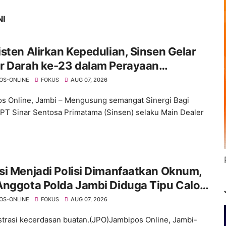
NI
sten Alirkan Kepedulian, Sinsen Gelar
r Darah ke-23 dalam Perayaan
versary Sinsen
OS-ONLINE
FOKUS
AUG 07, 2026
s Online, Jambi – Mengusung semangat Sinergi Bagi
 PT Sinar Sentosa Primatama (Sinsen) selaku Main Dealer
i Menjadi Polisi Dimanfaatkan Oknum,
Anggota Polda Jambi Diduga Tipu Calon
ra dengan Janji Kelulusan
OS-ONLINE
FOKUS
AUG 07, 2026
ustrasi kecerdasan buatan.(JPO)Jambipos Online, Jambi-