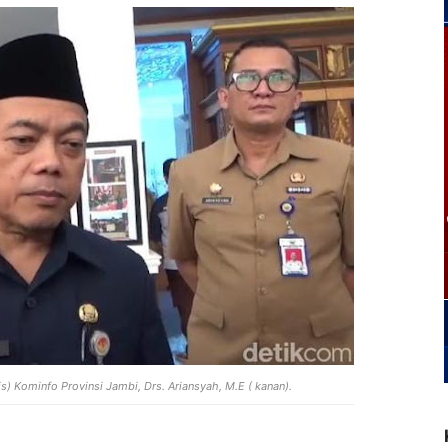
s) Kominfo Provinsi Jambi, Drs. Ariansyah, M.E ( kanan).