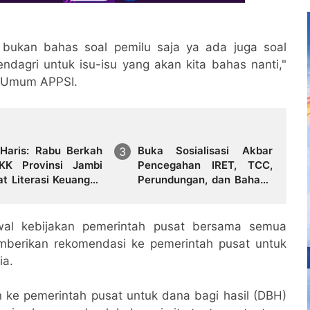
a bukan bahas soal pemilu saja ya ada juga soal
endagri untuk isu-isu yang akan kita bahas nanti,"
a Umum APPSI.
 Haris: Rabu Berkah
Buka Sosialisasi Akbar
K Provinsi Jambi
Pencegahan IRET, TCC,
at Literasi Keuangan
Perundungan, dan Bahaya
Budaya Kelola
Narkoba di Bungo
h dari Rumah
wal kebijakan pemerintah pusat bersama semua
emberikan rekomendasi ke pemerintah pusat untuk
ia.
 ke pemerintah pusat untuk dana bagi hasil (DBH)