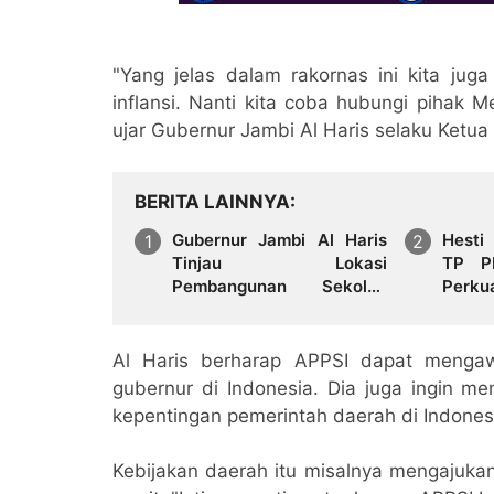
"Yang jelas dalam rakornas ini kita jug
inflansi. Nanti kita coba hubungi pihak M
ujar Gubernur Jambi Al Haris selaku Ketu
BERITA LAINNYA
Gubernur Jambi Al Haris
Hesti
Tinjau Lokasi
TP PK
Pembangunan Sekolah
Perku
Rakyat dan Lokasi
dan 
Pembangunan BTN Bungo
Sampa
Green City
Al Haris berharap APPSI dapat menga
gubernur di Indonesia. Dia juga ingin m
kepentingan pemerintah daerah di Indones
Kebijakan daerah itu misalnya mengajukan