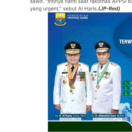
sawit. "Intinya nanti saat rakornas APPSI 
yang urgent," sebut Al Haris
.(JP-Red)