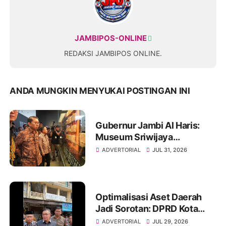
JAMBIPOS-ONLINE
REDAKSI JAMBIPOS ONLINE.
ANDA MUNGKIN MENYUKAI POSTINGAN INI
Gubernur Jambi Al Haris:
Museum Sriwijaya
Dharmakirti Rekam Jejak
ADVERTORIAL
JUL 31, 2026
Peradaban Masa Lalu
Provinsi Jambi Secara Utuh
Optimalisasi Aset Daerah
Jadi Sorotan: DPRD Kota
Jambi Temukan Banyak
ADVERTORIAL
JUL 29, 2026