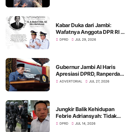
Aset Belum Produktif
Kabar Duka dari Jambi:
Wafatnya Anggota DPR RI H.
A. Bakri HM, Jejak
DPRD
JUL 29, 2026
Pengabdian dan Duka
Mendalam Daerah
Gubernur Jambi Al Haris
Apresiasi DPRD, Ranperda
Pertanggungjawaban APBD
ADVERTORIAL
JUL 27, 2026
2025 Disetujui Jadi Perda
Jungkir Balik Kehidupan
Febrie Adriansyah: Tidak
Lagi Dapat Pengamanan dari
DPRD
JUL 14, 2026
TNI dan Terancam Ditahan