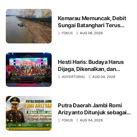
Kemarau Memuncak, Debit
Sungai Batanghari Terus
Menyusut, Jambi Hadapi
FOKUS
AUG 06, 2026
Ancaman Krisis Air Bersih
dan Karhutla
Hesti Haris: Budaya Harus
Dijaga, Dikenalkan, dan
Diwariskan
ADVERTORIAL
AUG 04, 2026
Putra Daerah Jambi Romi
Arizyanto Ditunjuk sebagai
Kajari Jambi, Kembali
FOKUS
AUG 04, 2026
Mengabdi di Tanah Kelahiran