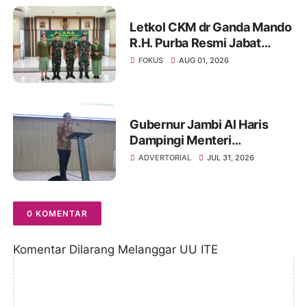
Letkol CKM dr Ganda Mando
R.H. Purba Resmi Jabat
Dandenkesyah 02.04.02
FOKUS
AUG 01, 2026
Jambi, Awal Penugasan
Diwarnai Misi Satgas ke
Mesir
Gubernur Jambi Al Haris
Dampingi Menteri
Kebudayaan RI Beri Kuliah
ADVERTORIAL
JUL 31, 2026
Umum di UNJA
0 KOMENTAR
Komentar Dilarang Melanggar UU ITE