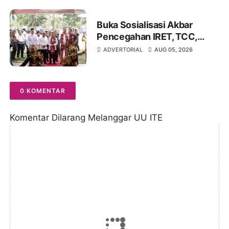
Buka Sosialisasi Akbar
Pencegahan IRET, TCC,
Perundungan, dan Bahaya
ADVERTORIAL
AUG 05, 2026
Narkoba di Bungo
0 KOMENTAR
Komentar Dilarang Melanggar UU ITE