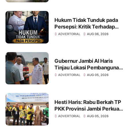
Hukum Tidak Tunduk pada
Persepsi: Kritik Terhadap
Monopoli Kebenaran oleh
ADVERTORIAL
AUG 06, 2026
Media dan Aktivis
Gubernur Jambi Al Haris
Tinjau Lokasi Pembangunan
Sekolah Rakyat dan Lokasi
ADVERTORIAL
AUG 05, 2026
Pembangunan BTN Bungo
Green City
Hesti Haris: Rabu Berkah TP
PKK Provinsi Jambi Perkuat
Literasi Keuangan dan
ADVERTORIAL
AUG 05, 2026
Budaya Kelola Sampah dari
Rumah