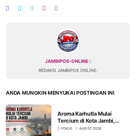
JAMBIPOS-ONLINE
REDAKSI JAMBIPOS ONLINE.
ANDA MUNGKIN MENYUKAI POSTINGAN INI
Aroma Karhutla Mulai
Tercium di Kota Jambi,
Warga Diminta Waspada
FOKUS
AUG 07, 2026
Hadapi Puncak Kemarau