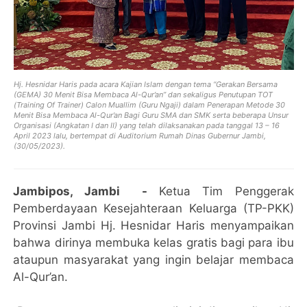
Hj. Hesnidar Haris pada acara Kajian Islam dengan tema “Gerakan Bersama
(GEMA) 30 Menit Bisa Membaca Al-Qur’an” dan sekaligus Penutupan TOT
(Training Of Trainer) Calon Muallim (Guru Ngaji) dalam Penerapan Metode 30
Menit Bisa Membaca Al-Qur’an Bagi Guru SMA dan SMK serta beberapa Unsur
Organisasi (Angkatan I dan II) yang telah dilaksanakan pada tanggal 13 – 16
April 2023 lalu, bertempat di Auditorium Rumah Dinas Gubernur Jambi,
(30/05/2023).
Jambipos, Jambi -
Ketua Tim Penggerak
Pemberdayaan Kesejahteraan Keluarga (TP-PKK)
Provinsi Jambi Hj. Hesnidar Haris menyampaikan
bahwa dirinya membuka kelas gratis bagi para ibu
ataupun masyarakat yang ingin belajar membaca
Al-Qur’an.