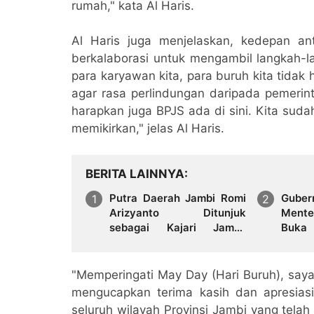
rumah," kata Al Haris.
Al Haris juga menjelaskan, kedepan a
berkalaborasi untuk mengambil langkah-la
para karyawan kita, para buruh kita tida
agar rasa perlindungan daripada pemerint
harapkan juga BPJS ada di sini. Kita sud
memikirkan," jelas Al Haris.
BERITA LAINNYA
Putra Daerah Jambi Romi
Guber
Arizyanto Ditunjuk
Mente
sebagai Kajari Jambi,
Buk
Kembali Mengabdi di
Nege
Tanah Kelahiran
untuk
Peles
"Memperingati May Day (Hari Buruh), saya
Doron
mengucapkan terima kasih dan apresiasi 
seluruh wilayah Provinsi Jambi yang tela