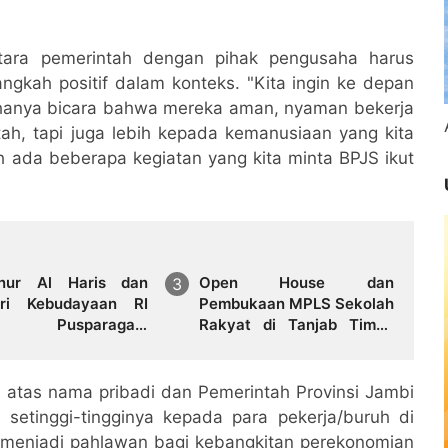
ntara pemerintah dengan pihak pengusaha harus
ngkah positif dalam konteks. "Kita ingin ke depan
k hanya bicara bahwa mereka aman, nyaman bekerja
ah, tapi juga lebih kepada kemanusiaan yang kita
ah ada beberapa kegiatan yang kita minta BPJS ikut
nur Al Haris dan
Open House dan
ri Kebudayaan RI
Pembukaan MPLS Sekolah
a Pusparagam
Rakyat di Tanjab Timur,
riku "Dari Jambi
Tekankan Pendidikan
 Indonesia", Perkuat
Inklusif dan Berbasis
tarian Budaya dan
Komunitas
 atas nama pribadi dan Pemerintah Provinsi Jambi
g Ekonomi Kreatif
setinggi-tingginya kepada para pekerja/buruh di
h menjadi pahlawan bagi kebangkitan perekonomian